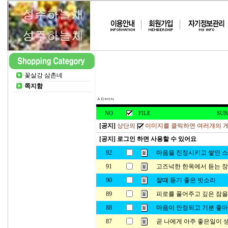
꽃살강 삼촌네
쪽지함
NO
FILE
SUB
[공지]
상단의
이미지를 클릭하면 여러개의 게
[공지] 로그인 하면 사용할 수 있어요
92
마음을 진정시키고 쌓인 스
91
고즈넉한 한옥에서 듣는 
90
잘때 듣기 좋은 빗소리
89
피로를 풀어주고 깊은 잠을 
88
마음이 안정되고 기분 좋아
87
곧 나에게 아주 좋은일이 생