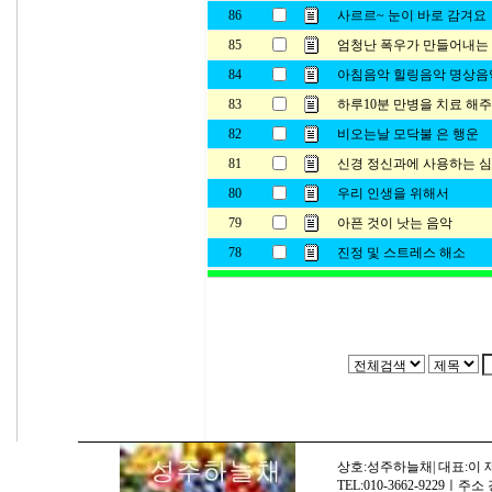
86
사르르~ 눈이 바로 감겨요
85
엄청난 폭우가 만들어내는
84
아침음악 힐링음악 명상음
83
하루10분 만병을 치료 해주
82
비오는날 모닥불 은 행운
81
신경 정신과에 사용하는 심신
80
우리 인생을 위해서
79
아픈 것이 낫는 음악
78
진정 및 스트레스 해소
상호:성주하늘채| 대표:이 재명
TEL:010-3662-9229ㅣ