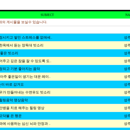
SUBJECT
NA
의 게시물을 보실수 있습니다.
정시키고 쌓인 스트레스를 없애세..
성주
한옥에서 듣는 장독대 빗소리
성주
 좋은 빗소리
성주
주고 깊은 잠을 잘 수 있도록 도..
성주
정되고 기분 좋아지는 음악
성주
 아주 좋은일이 생기는 대운 레이..
성주
눈이 바로 감겨요
성주
우가 만들어내는 수면유도 빗소리
성주
힐링음악 명상음악
성주
 만병을 치료 해주는 힐링 명상
성주
모닥불 은 행운
성주
과에 사용하는 심신 뇌파 안정과 ..
성주