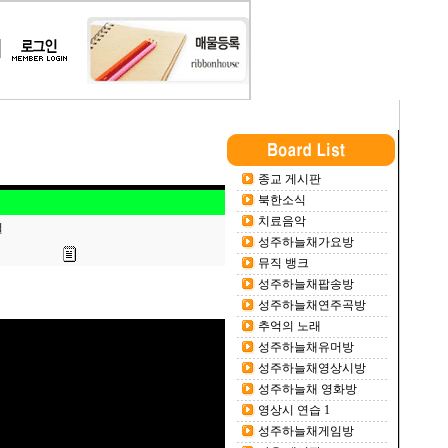
종교 게시판
북한소식
치료음악
일
성주하늘채가요방
뮤직 뱅크
성주하늘채팝송방
성주하늘채연주곡방
추억의 노래
성주하늘채유머방
성주하늘채영상시방
성주하늘채 영화방
영상시 연습 1
성주하늘채게임방