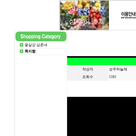
꽃살강 삼촌네
쪽지함
작성자
성주하늘채
조회수
1181