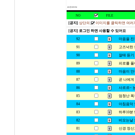
NO
FILE
[공지]
상단의
이미지를 클릭하면 여러개
[공지] 로그인 하면 사용할 수 있어요
92
마음을 진
91
고즈넉한 
90
잘때 듣기
89
피로를 풀어
88
마음이 안
87
곧 나에게
86
사르르~ 
85
엄청난 폭
84
아침음악 
83
하루10분
82
비오는날 
81
신경 정신