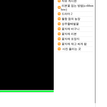
자유 게시판
리본꽃 접는 방법(a ribbon
bow)
드라마 2
월항 참외 농장
성주햘배벌꿀
꽃자제 바구니
꽃자제 리본
꽃자제 포장지
꽃자제 재고 싸게 팜
사진 올리는 곳