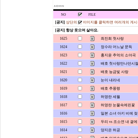
NO
FILE
[공지]
상단의
이미지를 클릭하면 여러개의 게시
[공지] 항상 웃으며 살아요.
1625
최진희 첫사랑
1624
정수라 어느날 문득
1623
홍지윤 추억의 소야곡
1622
배호 첫사랑만나던시
1621
배호 능금빛 사랑
1620
눈이 내리네
1619
배호 추풍령
1618
허영란 세월
1617
허영란 눈물속에핀꽃
1616
일본 소녀 아키 비에 
1615
두리 vs 조소연 내 곁
1614
양지은 허공