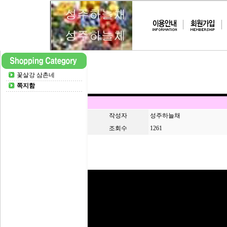
꽃살강 삼촌네
쪽지함
작성자
성주하늘채
조회수
1261