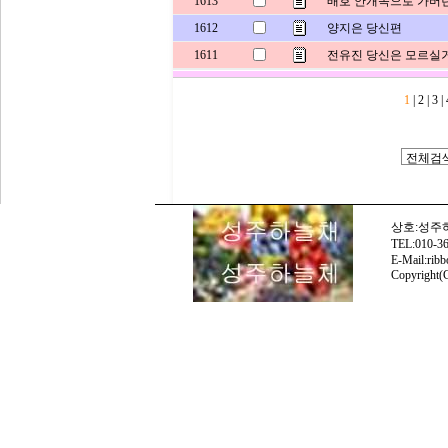
1613
배호 안개속으로 가버
1612
양지은 당신편
1611
전유진 당신은 모르실
1
|
2 |
3 |
상호:성주하늘
TEL:010
E-Mail:rib
Copyright(