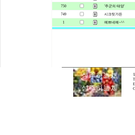
750
'주군의 태양'
749
시크릿가든
1
예쁘네예~^^
E
C