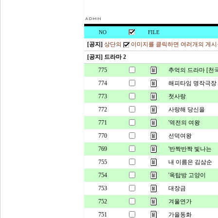
NO
FILE
[공지]
상단의
이미지를 클릭하면 여러개의 게시
[공지] 드라마 2
775
추억의 드라마 [천
774
해피타임 명작극장 '허
773
첫사랑
772
사랑해 당신을
771
'역전의 여왕
770
선덕여왕
769
'반짝반짝 빛나는
755
내 이름은 김삼순
754
'옥탑방 고양이
753
대장금
752
겨울연가
751
가을동화