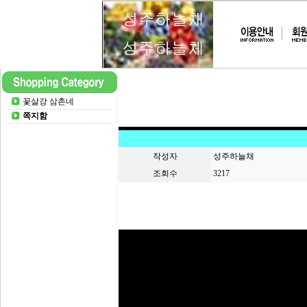
꽃살강 삼촌네
쪽지함
작성자
성주하늘채
조회수
3217