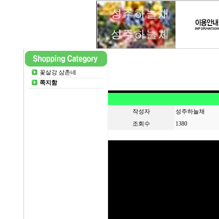
꽃살강 삼촌네
쪽지함
작성자
성주하늘채
조회수
1380