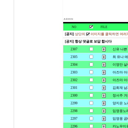
NO
FILE
[공지]
상단의
이미지를 클릭하면 여러개
[공지] 항상 댓글로 보답 합시다
2307
신유 나쁜
2305
최 유나 
2304
이영만 
2303
아즈마 아
2302
아즈마 아
2301
김희재 남
2300
정서주 겨
2299
양지은 
2298
임영웅노
2297
임영웅 곰
2296
카노우미유