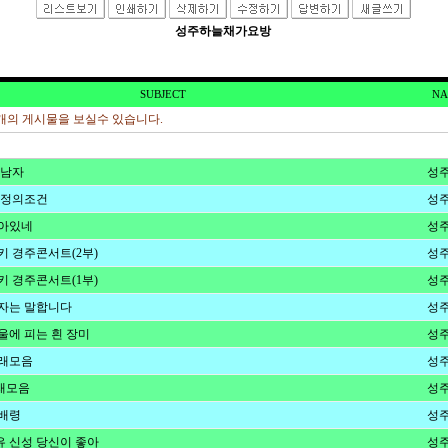
성주하늘채가요방
SUBJECT
NA
의 게시물을 보실수 있습니다.
 남자
성주
애정의조건
성주
살아있네
성주
키 경주콘서트(2부)
성주
키 경주콘서트(1부)
성주
자는 말합니다
성주
울에 피는 흰 장미
성주
노래모음
성주
래모음
성주
배령
성주
 신성 당신이 좋아
성주