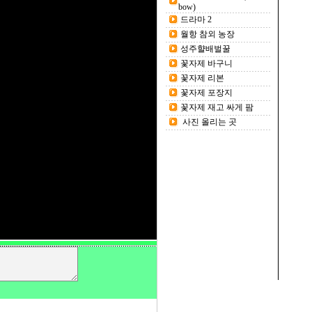
bow)
드라마 2
월항 참외 농장
성주햘배벌꿀
꽃자제 바구니
꽃자제 리본
꽃자제 포장지
꽃자제 재고 싸게 팜
사진 올리는 곳