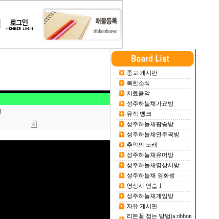
종교 게시판
북한소식
치료음악
성주하늘채가요방
일
뮤직 뱅크
성주하늘채팝송방
성주하늘채연주곡방
추억의 노래
성주하늘채유머방
성주하늘채영상시방
성주하늘채 영화방
영상시 연습 1
성주하늘채게임방
자유 게시판
리본꽃 접는 방법(a ribbon