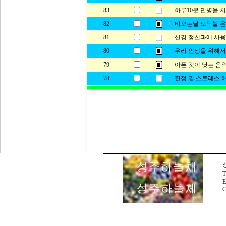
83
하루10분 만병을 
82
비오는날 모닥불 은
81
신경 정신과에 사용하
80
우리 인생을 위해서
79
아픈 것이 낫는 음
78
진정 및 스트레스 
E
C