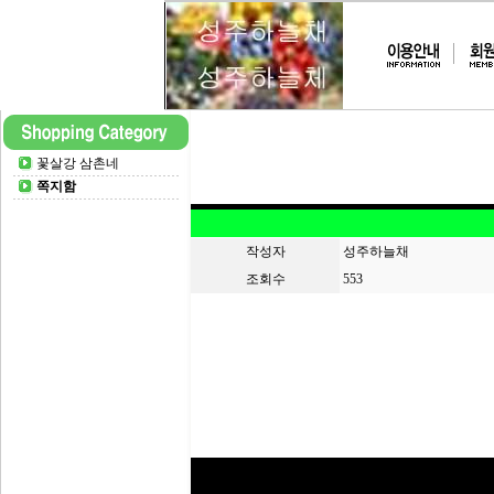
꽃살강 삼촌네
쪽지함
작성자
성주하늘채
조회수
553