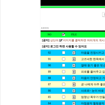
NO
FILE
[공지]
상단의
이미지를 클릭하면 여러개의 게시
[공지] 로그인 하면 사용할 수 있어요
92
마음을 진정시키고 
91
고즈넉한 한옥에서 
90
잘때 듣기 좋은 빗
89
피로를 풀어주고 깊은
88
마음이 안정되고 기
87
곧 나에게 아주 좋은
86
사르르~ 눈이 바로
85
엄청난 폭우가 만
84
아침음악 힐링음악