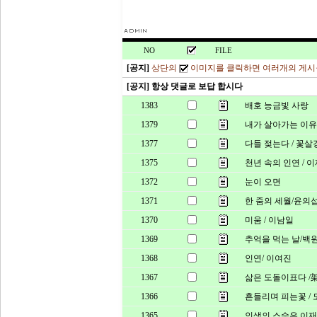
이제는 어쩔 수 없이 
가을이 된다. 

NO
FILE
[공지]
상단의
이미지를 클릭하면 여러개의 게시
아니 어쩌면 이미 

[공지] 항상 댓글로 보답 합시다
1383
배호 능금빛 사랑
겨울의 문턱인 걸 

1379
내가 살아가는 이유
애써 부인하는지도 모
1377
다들 젖는다 / 꽃살
어느 때부턴지 

1375
천년 속의 인연 / 
하는 일이 재미가 없
1372
눈이 오면
즐거운 웃음이 사라지
1371
한 줌의 세월/윤의
1370
미움 / 이남일
자꾸 식어가는 의욕 
1369
추억을 먹는 날/백
아무래도 겨울은 이미
1368
인연/ 이여진
내 속으로 들어와 버
1367
삶은 도돌이표다 /
1366
흔들리며 피는꽃 /
1365
인생의 스승은 이재