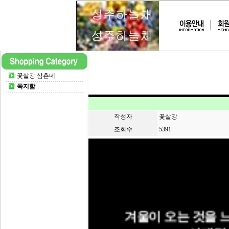
꽃살강 삼촌네
쪽지함
작성자
꽃살강
조회수
5391
겨울이 오는 것을 