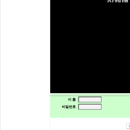
                     이
원색으로 그려지던 
푸르른 짙은 녹음의 
온 산을 붉게 물들이
단풍도 

이젠 새들새들 

앙상하게 말라간다. 
계절은 이렇게 

겨울로 치닫는데 

이 름
:
나는 이제야 가을이 된
비밀번호
:
아직은 여름의 열정이
채 가시지도 않았지만