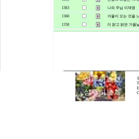
어쩌면 내가 

1363
나의 주님 이재명
겨울을 더 기다렸는지
1360
겨울이 오는 것을 
한여름의 무덥던 열정
1358
이 맑고 밝은 가을
가을의 불타던 단풍도
모두가 한때의 몽유도
이제는 무채색의 

그림이면 어떨까 

그렇게 뜨겁던 사랑도
E
시들어가는 단풍잎처
C
시들고 마는 걸 

차라리 겨울의 흰 눈
그렇게 열정으로 다