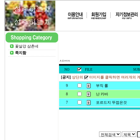
꽃살강 삼촌네
쪽지함
NO
FILE
SUB
[공지]
상단의
이미지를 클릭하면 여러개의 게
9
부직 롤
8
난 카바
7
포르드지 뚜껍은것