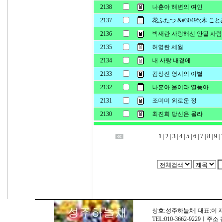
2138
나훈아 해변의 여인
2137
花ふたつ &#30495;木 こ
2136
박재란 사랑해선 안될 사람
2135
허영란 세월
2134
내 사랑 내곁에
2133
김상진 영시의 이별
2132
나훈아 울어라 열풍아
2131
조미미 외로운 정
2130
최진희 당신은 몰라
1 |
2 |
3 |
4 |
5 |
6 |
7 |
8 |
9 |
상호:성주하늘채| 대표:이 재명
TEL:010-3662-9229ㅣ