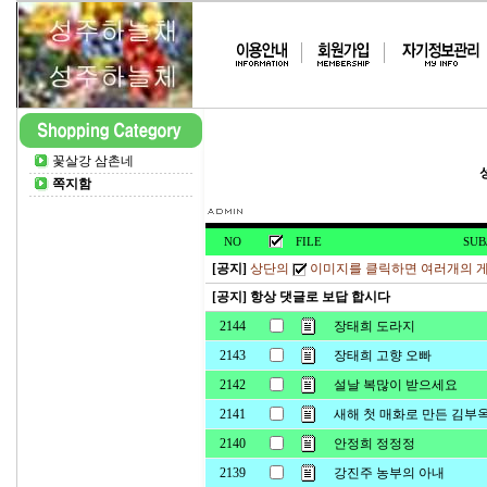
꽃살강 삼촌네
쪽지함
NO
FILE
SUB
[공지]
상단의
이미지를 클릭하면 여러개의 게
[공지] 항상 댓글로 보답 합시다
2144
장태희 도라지
2143
장태희 고향 오빠
2142
설날 복많이 받으세요
2141
새해 첫 매화로 만든 김부
2140
안정희 정정정
2139
강진주 농부의 아내